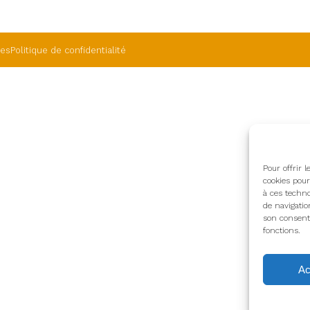
les
Politique de confidentialité
Pour offrir 
cookies pour
à ces techno
de navigatio
son consente
fonctions.
Ac