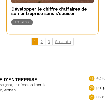
Développer le chiffre d’affaires de
son entreprise sans s’épuiser
Actualités
1
2
3
Suivant »
42 r
E D'ENTREPRISE
çant, Profession libérale,
phili
r, Artisan…
06 6