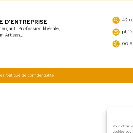
42 r
E D'ENTREPRISE
çant, Profession libérale,
phili
r, Artisan…
06 6
les
Politique de confidentialité
Pour offrir 
cookies pour