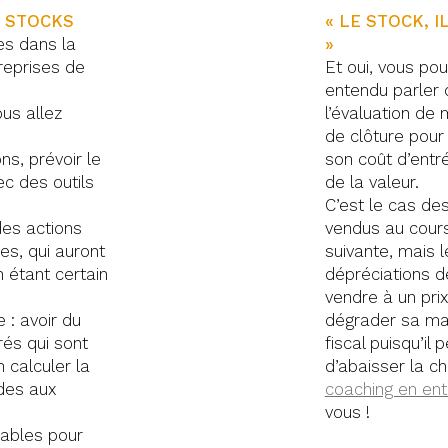
S STOCKS
« LE STOCK, I
es dans la
»
treprises de
Et oui, vous po
entendu parler d
ous allez
l’évaluation de
de clôture pour 
ons, prévoir le
son coût d’entré
ec des outils
de la valeur.
C’est le cas des
des actions
vendus au cours
s, qui auront
suivante, mais l
 étant certain
dépréciations de
vendre à un prix
 : avoir du
dégrader sa ma
és qui sont
fiscal puisqu’il 
n calculer la
d’abaisser la ch
des aux
coaching en ent
vous !
sables pour