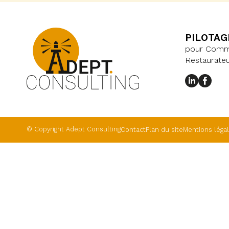
PILOTAG
pour Commer
Restaurateu
© Copyright Adept Consulting
Contact
Plan du site
Mentions léga