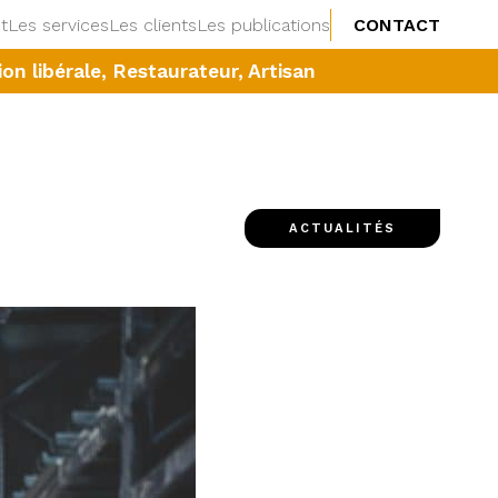
t
Les services
Les clients
Les publications
CONTACT
n libérale, Restaurateur, Artisan
ACTUALITÉS