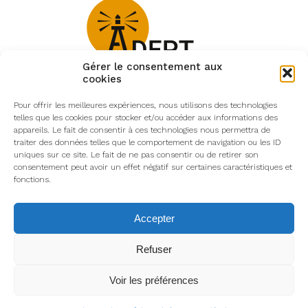
Gérer le consentement aux
cookies
PILOTAGE D'ENTREPRISE
pour Commerçant, Profession libérale,
Pour offrir les meilleures expériences, nous utilisons des technologies
telles que les cookies pour stocker et/ou accéder aux informations des
Restaurateur, Artisan…
appareils. Le fait de consentir à ces technologies nous permettra de
traiter des données telles que le comportement de navigation ou les ID
uniques sur ce site. Le fait de ne pas consentir ou de retirer son
42 rue Bellevue, 64200 Biarritz
consentement peut avoir un effet négatif sur certaines caractéristiques et
fonctions.
philippe.jourdain@adeptconsulting.fr
Accepter
06 66 80 34 01
Refuser
Voir les préférences
© Copyright Adept Consulting
Plan du
Mentions
Politique de
Contact